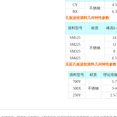
CY
4.3
不锈钢
BX
6.3
孔板波纹填料几何特性参数
填料型号
材质
峰高h
SM125
24
SM225
12
不锈钢
SM325
8
SM425
6.5
压延孔板波纹填料几何特性参数
填料型号
材质
理论塔板
700Y
5-7
500X
不锈钢
3-4
250Y
2.5-