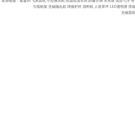
友情链接：
絮凝剂
飞灰固化
小型液压机
恒温恒湿车间
防爆空调
水溶袋
浅层气浮
弯
引线框架
无锡抛丸机
球接栏杆
混料机
人造草坪
LED透明屏
排
无锡普