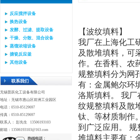
反应搅拌设备
换热设备
【波纹填料】
发酵、过滤、提取设备
干燥、分散、混合设备
我厂在上海化工
蒸馏浓缩设备
及散堆填料，可
搪瓷反应釜
作。在香料、农
其他设备
规整填料分为网
联系我们
有：金属鲍尔环
无锡普跃化工设备有限公司
洛斯填料。 我
地址：无锡市惠山区前洲工业园区
纹规整填料及散
电话：0510-85129697
钛、等材质制作
传真：0510-85129697
联系人： 彭先生 13506193103
到广泛应用。 规
邮箱：13506193103@163.com
堆填料主要有：