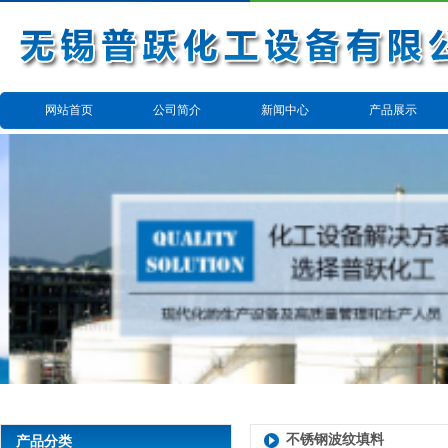
网站首页
公司简介
新闻中心
产品展示
反应搅拌设备
换热设备
发酵、过滤、提
干燥、分散、混
备
蒸馏浓缩设备
备
搪瓷反应釜
其他设备
不锈钢波纹填料
产品分类