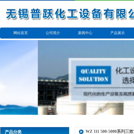
网站首页
公司简介
新闻中心
产品展示
反应搅拌设备
换热设备
发酵、过滤、提
干燥、分散、混
备
蒸馏浓缩设备
备
搪瓷反应釜
其他设备
WZ 111 500-5000
产品分类