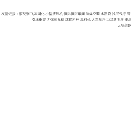
友情链接：
絮凝剂
飞灰固化
小型液压机
恒温恒湿车间
防爆空调
水溶袋
浅层气浮
弯
引线框架
无锡抛丸机
球接栏杆
混料机
人造草坪
LED透明屏
排
无锡普