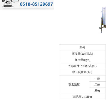
型号
蒸发量(kg/h清水)
耗汽量(kg/h)
外形尺寸 长×宽×高(M)
循环耗水量(T/h)
一效
蒸发温度
二效
三效
蒸汽压力(MPa)