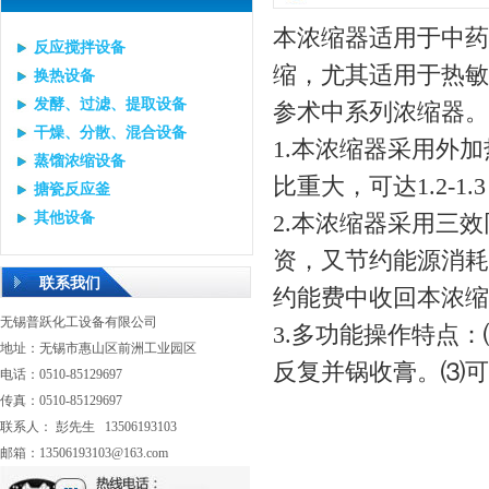
本浓缩器适用于中药
反应搅拌设备
缩，尤其适用于热敏
换热设备
发酵、过滤、提取设备
参术中系列浓缩器。
干燥、分散、混合设备
1.本浓缩器采用外
蒸馏浓缩设备
比重大，可达1.2-1.
搪瓷反应釜
其他设备
2.本浓缩器采用三
资，又节约能源消耗
联系我们
约能费中收回本浓缩
无锡普跃化工设备有限公司
3.多功能操作特点
地址：无锡市惠山区前洲工业园区
反复并锅收膏。⑶可
电话：0510-85129697
传真：0510-85129697
联系人： 彭先生 13506193103
邮箱：13506193103@163.com